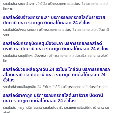
รถสไลด์ยกรถตกข้างทางใกล้ฉัน บริการรถยกรถสไลด์นราธิวาสรถยกรถสไลด์
ปัตตาน
รถสไลด์รับจ้างยกรถยะลา บริการรถยกรถสไลด์นราธิวาส
ปัตตานี ยะลา ราคาถูก ติดต่อได้ตลอด 24 ชั่วโมง
รถสไลด์รับจ้างยกรถยะลา บริการรถยกรถสไลด์นราธิวาสรถยกรถสไลด์ปัตตานี
รถย
รถสไลด์ยกรถอุบัติเหตุเมืองยะลา บริการรถยกรถสไลด์
นราธิวาส ปัตตานี ยะลา ราคาถูก ติดต่อได้ตลอด 24 ชั่วโมง
รถสไลด์ยกรถอุบัติเหตุเมืองยะลา บริการรถยกรถสไลด์นราธิวาสรถยกรถสไลด์
ปัต
รถสไลด์ช่วยเหลือฉุกเฉิน 24 ชั่วโมง ใกล้ฉัน บริการรถยกรถ
สไลด์นราธิวาส ปัตตานี ยะลา ราคาถูก ติดต่อได้ตลอด 24
ชั่วโมง
รถสไลด์ช่วยเหลือฉุกเฉิน 24 ชั่วโมง ใกล้ฉัน บริการรถยกรถสไลด์นราธิวาสรถ
รถสไลด์ราคาถูก บริการรถยกรถสไลด์นราธิวาส ปัตตานี
ยะลา ราคาถูก ติดต่อได้ตลอด 24 ชั่วโมง
รถสไลด์ราคาถูก บริการรถยกรถสไลด์นราธิวาสรถยกรถสไลด์ปัตตานี รถยกรถ
สไลด์