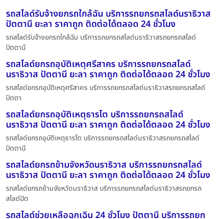
รถสไลด์รับจ้างยกรถใกล้ฉัน บริการรถยกรถสไลด์นราธิวาส
ปัตตานี ยะลา ราคาถูก ติดต่อได้ตลอด 24 ชั่วโมง
รถสไลด์รับจ้างยกรถใกล้ฉัน บริการรถยกรถสไลด์นราธิวาสรถยกรถสไลด์
ปัตตานี
รถสไลด์ยกรถอุบัติเหตุศรีสาคร บริการรถยกรถสไลด์
นราธิวาส ปัตตานี ยะลา ราคาถูก ติดต่อได้ตลอด 24 ชั่วโมง
รถสไลด์ยกรถอุบัติเหตุศรีสาคร บริการรถยกรถสไลด์นราธิวาสรถยกรถสไลด์
ปัตตา
รถสไลด์ยกรถอุบัติเหตุธารโต บริการรถยกรถสไลด์
นราธิวาส ปัตตานี ยะลา ราคาถูก ติดต่อได้ตลอด 24 ชั่วโมง
รถสไลด์ยกรถอุบัติเหตุธารโต บริการรถยกรถสไลด์นราธิวาสรถยกรถสไลด์
ปัตตานี
รถสไลด์ยกรถข้ามจังหวัดนราธิวาส บริการรถยกรถสไลด์
นราธิวาส ปัตตานี ยะลา ราคาถูก ติดต่อได้ตลอด 24 ชั่วโมง
รถสไลด์ยกรถข้ามจังหวัดนราธิวาส บริการรถยกรถสไลด์นราธิวาสรถยกรถ
สไลด์ปัต
รถสไลด์ช่วยเหลือฉุกเฉิน 24 ชั่วโมง ปัตตานี บริการรถยก