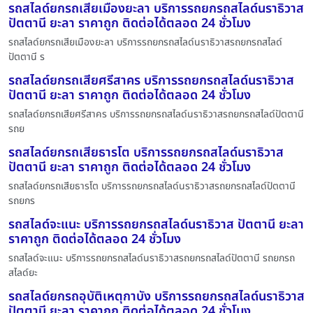
รถสไลด์ยกรถเสียเมืองยะลา บริการรถยกรถสไลด์นราธิวาส
ปัตตานี ยะลา ราคาถูก ติดต่อได้ตลอด 24 ชั่วโมง
รถสไลด์ยกรถเสียเมืองยะลา บริการรถยกรถสไลด์นราธิวาสรถยกรถสไลด์
ปัตตานี ร
รถสไลด์ยกรถเสียศรีสาคร บริการรถยกรถสไลด์นราธิวาส
ปัตตานี ยะลา ราคาถูก ติดต่อได้ตลอด 24 ชั่วโมง
รถสไลด์ยกรถเสียศรีสาคร บริการรถยกรถสไลด์นราธิวาสรถยกรถสไลด์ปัตตานี
รถย
รถสไลด์ยกรถเสียธารโต บริการรถยกรถสไลด์นราธิวาส
ปัตตานี ยะลา ราคาถูก ติดต่อได้ตลอด 24 ชั่วโมง
รถสไลด์ยกรถเสียธารโต บริการรถยกรถสไลด์นราธิวาสรถยกรถสไลด์ปัตตานี
รถยกร
รถสไลด์จะแนะ บริการรถยกรถสไลด์นราธิวาส ปัตตานี ยะลา
ราคาถูก ติดต่อได้ตลอด 24 ชั่วโมง
รถสไลด์จะแนะ บริการรถยกรถสไลด์นราธิวาสรถยกรถสไลด์ปัตตานี รถยกรถ
สไลด์ยะ
รถสไลด์ยกรถอุบัติเหตุกาบัง บริการรถยกรถสไลด์นราธิวาส
ปัตตานี ยะลา ราคาถูก ติดต่อได้ตลอด 24 ชั่วโมง