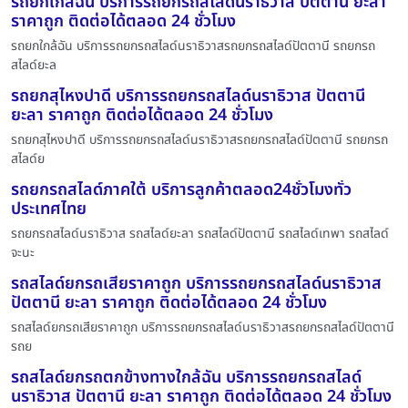
รถยกใกล้ฉัน บริการรถยกรถสไลด์นราธิวาส ปัตตานี ยะลา
ราคาถูก ติดต่อได้ตลอด 24 ชั่วโมง
รถยกใกล้ฉัน บริการรถยกรถสไลด์นราธิวาสรถยกรถสไลด์ปัตตานี รถยกรถ
สไลด์ยะล
รถยกสุไหงปาดี บริการรถยกรถสไลด์นราธิวาส ปัตตานี
ยะลา ราคาถูก ติดต่อได้ตลอด 24 ชั่วโมง
รถยกสุไหงปาดี บริการรถยกรถสไลด์นราธิวาสรถยกรถสไลด์ปัตตานี รถยกรถ
สไลด์ย
รถยกรถสไลด์ภาคใต้ บริการลูกค้าตลอด24ชั่วโมงทั่ว
ประเทศไทย
รถยกรถสไลด์นราธิวาส รถสไลด์ยะลา รถสไลด์ปัตตานี รถสไลด์เทพา รถสไลด์
จะนะ
รถสไลด์ยกรถเสียราคาถูก บริการรถยกรถสไลด์นราธิวาส
ปัตตานี ยะลา ราคาถูก ติดต่อได้ตลอด 24 ชั่วโมง
รถสไลด์ยกรถเสียราคาถูก บริการรถยกรถสไลด์นราธิวาสรถยกรถสไลด์ปัตตานี
รถย
รถสไลด์ยกรถตกข้างทางใกล้ฉัน บริการรถยกรถสไลด์
นราธิวาส ปัตตานี ยะลา ราคาถูก ติดต่อได้ตลอด 24 ชั่วโมง