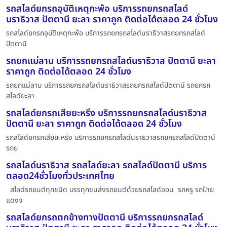
รถสไลด์ยกรถอุบัติเหตุกะพ้อ บริการรถยกรถสไลด์
นราธิวาส ปัตตานี ยะลา ราคาถูก ติดต่อได้ตลอด 24 ชั่วโมง
รถสไลด์ยกรถอุบัติเหตุกะพ้อ บริการรถยกรถสไลด์นราธิวาสรถยกรถสไลด์
ปัตตานี
รถยกแม่ลาน บริการรถยกรถสไลด์นราธิวาส ปัตตานี ยะลา
ราคาถูก ติดต่อได้ตลอด 24 ชั่วโมง
รถยกแม่ลาน บริการรถยกรถสไลด์นราธิวาสรถยกรถสไลด์ปัตตานี รถยกรถ
สไลด์ยะลา
รถสไลด์ยกรถเสียยะหริ่ง บริการรถยกรถสไลด์นราธิวาส
ปัตตานี ยะลา ราคาถูก ติดต่อได้ตลอด 24 ชั่วโมง
รถสไลด์ยกรถเสียยะหริ่ง บริการรถยกรถสไลด์นราธิวาสรถยกรถสไลด์ปัตตานี
รถย
รถสไลด์นราธิวาส รถสไลด์ยะลา รถสไลด์ปัตตานี บริการ
ตลอด24ชั่วโมงทั่วประเทศไทย
สไลด์รถยนต์ทุกชนิด บรรทุกขนส่งรถยนต์ด้วยรถสไลด์ออน รถหรู รถป้าย
แดงจ
รถสไลด์ยกรถตกข้างทางปัตตานี บริการรถยกรถสไลด์