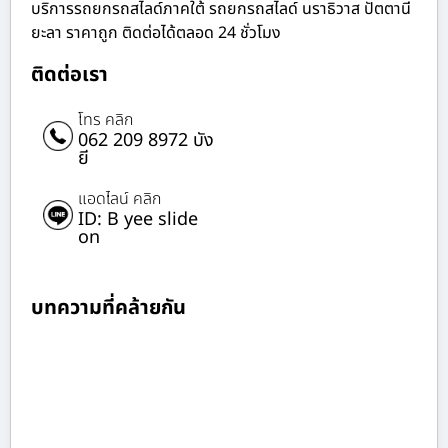
บริการรถยกรถสไลด์ภาคใต้ รถยกรถสไลด์ นราธิวาส ปัตตานี
ยะลา ราคาถูก ติดต่อได้ตลอด 24 ชั่วโมง
ติดต่อเรา
โทร คลิก
062 209 8972 บัง
ยี
แอดไลน์ คลิก
ID: B yee slide
on
บทความที่คล้ายกัน