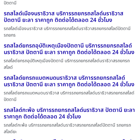
ปัตตานี
รถสไลด์เมืองนราธิวาส บริการรถยกรถสไลด์นราธิวาส
ปัตตานี ยะลา ราคาถูก ติดต่อได้ตลอด 24 ชั่วโมง
รถสไลด์เมืองนราธิวาส บริการรถยกรถสไลด์นราธิวาสรถยกรถสไลด์ปัตตานี
รถยกร
รถสไลด์ยกรถอุบัติเหตุเมืองปัตตานี บริการรถยกรถสไลด์
นราธิวาส ปัตตานี ยะลา ราคาถูก ติดต่อได้ตลอด 24 ชั่วโมง
รถสไลด์ยกรถอุบัติเหตุเมืองปัตตานี บริการรถยกรถสไลด์นราธิวาสรถยกรถ
สไลด์
รถสไลด์ยกรถแบตหมดนราธิวาส บริการรถยกรถสไลด์
นราธิวาส ปัตตานี ยะลา ราคาถูก ติดต่อได้ตลอด 24 ชั่วโมง
รถสไลด์ยกรถแบตหมดนราธิวาส บริการรถยกรถสไลด์นราธิวาสรถยกรถสไลด์
ปัตตานี
รถสไลด์กะพ้อ บริการรถยกรถสไลด์นราธิวาส ปัตตานี ยะลา
ราคาถูก ติดต่อได้ตลอด 24 ชั่วโมง
รถสไลด์กะพ้อ บริการรถยกรถสไลด์นราธิวาสรถยกรถสไลด์ปัตตานี รถยกรถ
สไลด์ยะ