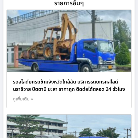
รายการอื่นๆ
รถสไลด์ยกรถข้ามจังหวัดใกล้ฉัน บริการรถยกรถสไลด์
นราธิวาส ปัตตานี ยะลา ราคาถูก ติดต่อได้ตลอด 24 ชั่วโมง
ดูเพิ่มเติม »