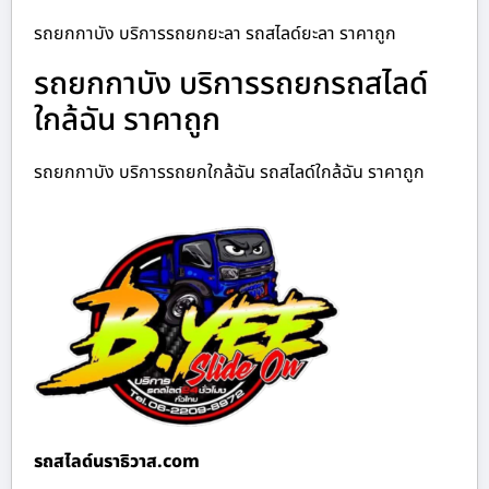
รถยกกาบัง บริการรถยกยะลา รถสไลด์ยะลา ราคาถูก
รถยกกาบัง บริการรถยกรถสไลด์
ใกล้ฉัน ราคาถูก
รถยกกาบัง บริการรถยกใกล้ฉัน รถสไลด์ใกล้ฉัน ราคาถูก
รถสไลด์นราธิวาส.com