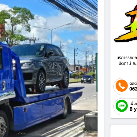
บริการรถยก
ปัตตานี ยะ
ติดต
062
เพิ่ม
B y