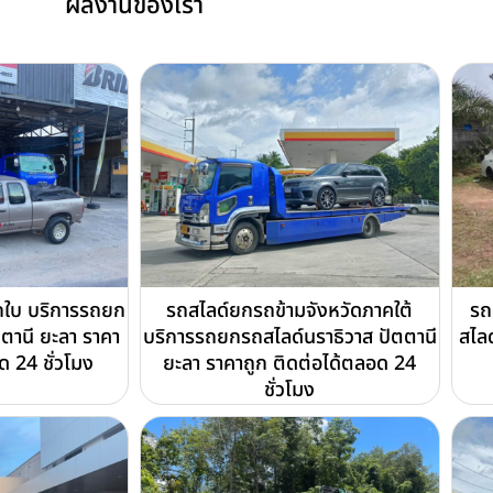
ผลงานของเรา
กใบ บริการรถยก
รถสไลด์ยกรถข้ามจังหวัดภาคใต้
รถ
ตตานี ยะลา ราคา
บริการรถยกรถสไลด์นราธิวาส ปัตตานี
สไลด
ด 24 ชั่วโมง
ยะลา ราคาถูก ติดต่อได้ตลอด 24
ชั่วโมง