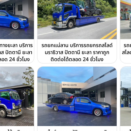
ทางยะลา บริการ
รถยกแม่ลาน บริการรถยกรถสไลด์
รถ
ส ปัตตานี ยะลา
นราธิวาส ปัตตานี ยะลา ราคาถูก
สไลด
ลอด 24 ชั่วโมง
ติดต่อได้ตลอด 24 ชั่วโมง