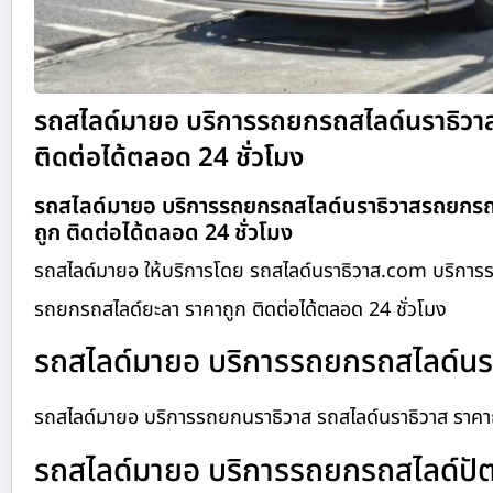
รถสไลด์มายอ บริการรถยกรถสไลด์นราธิวาส
ติดต่อได้ตลอด 24 ชั่วโมง
รถสไลด์มายอ บริการรถยกรถสไลด์นราธิวาสรถยกรถ
ถูก ติดต่อได้ตลอด 24 ชั่วโมง
รถสไลด์มายอ ให้บริการโดย รถสไลด์นราธิวาส.com บริการ
รถยกรถสไลด์ยะลา ราคาถูก ติดต่อได้ตลอด 24 ชั่วโมง
รถสไลด์มายอ บริการรถยกรถสไลด์นรา
รถสไลด์มายอ บริการรถยกนราธิวาส รถสไลด์นราธิวาส ราคา
รถสไลด์มายอ บริการรถยกรถสไลด์ปัต