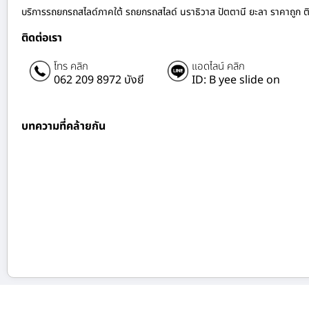
บริการรถยกรถสไลด์ภาคใต้ รถยกรถสไลด์ นราธิวาส ปัตตานี ยะลา ราคาถูก ติ
ติดต่อเรา
โทร คลิก
แอดไลน์ คลิก
062 209 8972 บังยี
ID: B yee slide on
บทความที่คล้ายกัน