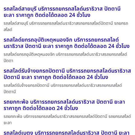
รถสไลด์สายบุรี บริการรถยกรถสไลด์นราธิวาส ปัตตานี
ยะลา ราคาถูก ติดต่อได้ตลอด 24 ชั่วโมง
รถสไลด์สายบุรี บริการรถยกรถสไลด์นราธิวาสรถยกรถสไลด์ปัตตานี รถยกรถ
สไลด์
รถสไลด์ยกรถอุบัติเหตุหนองจิก บริการรถยกรถสไลด์
นราธิวาส ปัตตานี ยะลา ราคาถูก ติดต่อได้ตลอด 24 ชั่วโมง
รถสไลด์ยกรถอุบัติเหตุหนองจิก บริการรถยกรถสไลด์นราธิวาสรถยกรถสไลด์
ปัตตา
รถสไลด์รับจ้างยกรถปัตตานี บริการรถยกรถสไลด์นราธิวาส
ปัตตานี ยะลา ราคาถูก ติดต่อได้ตลอด 24 ชั่วโมง
รถสไลด์รับจ้างยกรถปัตตานี บริการรถยกรถสไลด์นราธิวาสรถยกรถสไลด์
ปัตตานี
รถยกกะพ้อ บริการรถยกรถสไลด์นราธิวาส ปัตตานี ยะลา
ราคาถูก ติดต่อได้ตลอด 24 ชั่วโมง
รถยกกะพ้อ บริการรถยกรถสไลด์นราธิวาสรถยกรถสไลด์ปัตตานี รถยกรถสไลด์
ยะลา
รถสไลด์เบตง บริการรถยกรถสไลด์นราธิวาส ปัตตานี ยะลา