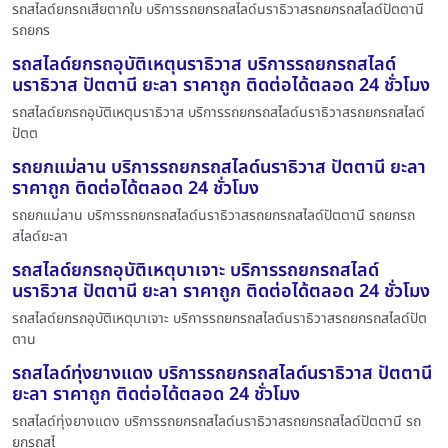
รถสไลด์ยกรถเสียตากใบ บริการรถยกรถสไลด์นราธิวาสรถยกรถสไลด์ปัตตานี
รถยกร
รถสไลด์ยกรถอุบัติเหตุนราธิวาส บริการรถยกรถสไลด์
นราธิวาส ปัตตานี ยะลา ราคาถูก ติดต่อได้ตลอด 24 ชั่วโมง
รถสไลด์ยกรถอุบัติเหตุนราธิวาส บริการรถยกรถสไลด์นราธิวาสรถยกรถสไลด์
ปัตต
รถยกแม่ลาน บริการรถยกรถสไลด์นราธิวาส ปัตตานี ยะลา
ราคาถูก ติดต่อได้ตลอด 24 ชั่วโมง
รถยกแม่ลาน บริการรถยกรถสไลด์นราธิวาสรถยกรถสไลด์ปัตตานี รถยกรถ
สไลด์ยะลา
รถสไลด์ยกรถอุบัติเหตุบาเจาะ บริการรถยกรถสไลด์
นราธิวาส ปัตตานี ยะลา ราคาถูก ติดต่อได้ตลอด 24 ชั่วโมง
รถสไลด์ยกรถอุบัติเหตุบาเจาะ บริการรถยกรถสไลด์นราธิวาสรถยกรถสไลด์ปัต
ตาน
รถสไลด์ทุ่งยางแดง บริการรถยกรถสไลด์นราธิวาส ปัตตานี
ยะลา ราคาถูก ติดต่อได้ตลอด 24 ชั่วโมง
รถสไลด์ทุ่งยางแดง บริการรถยกรถสไลด์นราธิวาสรถยกรถสไลด์ปัตตานี รถ
ยกรถสไ