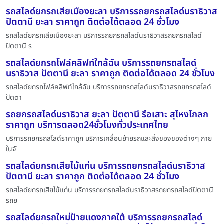
รถสไลด์ยกรถเสียเมืองยะลา บริการรถยกรถสไลด์นราธิวาส
ปัตตานี ยะลา ราคาถูก ติดต่อได้ตลอด 24 ชั่วโมง
รถสไลด์ยกรถเสียเมืองยะลา บริการรถยกรถสไลด์นราธิวาสรถยกรถสไลด์
ปัตตานี ร
รถสไลด์ยกรถโฟล์คลิฟท์ใกล้ฉัน บริการรถยกรถสไลด์
นราธิวาส ปัตตานี ยะลา ราคาถูก ติดต่อได้ตลอด 24 ชั่วโมง
รถสไลด์ยกรถโฟล์คลิฟท์ใกล้ฉัน บริการรถยกรถสไลด์นราธิวาสรถยกรถสไลด์
ปัตตา
รถยกรถสไลด์นราธิวาส ยะลา ปัตตานี รือเสาะ สุไหงโกลก
ราคาถูก บริการตลอด24ชั่วโมงทั่วประเทศไทย
บริการรถยกรถสไลด์ราคาถูก บริการเคลื่อนย้ายรถและสิ่งของของต่างๆ ภาย
ในจั
รถสไลด์ยกรถเสียไม้แก่น บริการรถยกรถสไลด์นราธิวาส
ปัตตานี ยะลา ราคาถูก ติดต่อได้ตลอด 24 ชั่วโมง
รถสไลด์ยกรถเสียไม้แก่น บริการรถยกรถสไลด์นราธิวาสรถยกรถสไลด์ปัตตานี
รถย
รถสไลด์ยกรถใหม่ป้ายแดงภาคใต้ บริการรถยกรถสไลด์