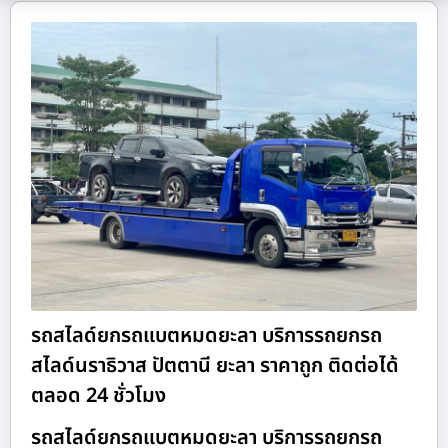
รถสไลด์ยกรถแบตหมดยะลา บริการรถยกรถ
สไลด์นราธิวาส ปัตตานี ยะลา ราคาถูก ติดต่อได้
ตลอด 24 ชั่วโมง
รถสไลด์ยกรถแบตหมดยะลา บริการรถยกรถ