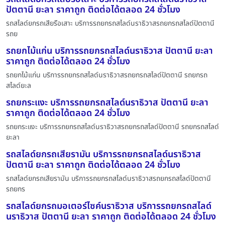
ปัตตานี ยะลา ราคาถูก ติดต่อได้ตลอด 24 ชั่วโมง
รถสไลด์ยกรถเสียรือเสาะ บริการรถยกรถสไลด์นราธิวาสรถยกรถสไลด์ปัตตานี
รถย
รถยกไม้แก่น บริการรถยกรถสไลด์นราธิวาส ปัตตานี ยะลา
ราคาถูก ติดต่อได้ตลอด 24 ชั่วโมง
รถยกไม้แก่น บริการรถยกรถสไลด์นราธิวาสรถยกรถสไลด์ปัตตานี รถยกรถ
สไลด์ยะล
รถยกระแงะ บริการรถยกรถสไลด์นราธิวาส ปัตตานี ยะลา
ราคาถูก ติดต่อได้ตลอด 24 ชั่วโมง
รถยกระแงะ บริการรถยกรถสไลด์นราธิวาสรถยกรถสไลด์ปัตตานี รถยกรถสไลด์
ยะลา
รถสไลด์ยกรถเสียรามัน บริการรถยกรถสไลด์นราธิวาส
ปัตตานี ยะลา ราคาถูก ติดต่อได้ตลอด 24 ชั่วโมง
รถสไลด์ยกรถเสียรามัน บริการรถยกรถสไลด์นราธิวาสรถยกรถสไลด์ปัตตานี
รถยกร
รถสไลด์ยกรถมอเตอร์ไซค์นราธิวาส บริการรถยกรถสไลด์
นราธิวาส ปัตตานี ยะลา ราคาถูก ติดต่อได้ตลอด 24 ชั่วโมง