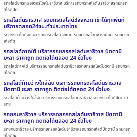
รถสไลด์ยกรถมอเตอร์ไซค์นราธิวาส บริการรถยกรถสไลด์นราธิวาสรถยกรถ
สไลด์ปัต
รถสไลด์นราธิวาส รถยกรถสไลด์3จังหวัด เข้าได้ทุกพื้นที
บริการตลอด24ชม.ทั่วประเทศไทย
รถยกรถสไลด์จะแนะ รถยกรถสไลด์จะแนะ รถยกรถสไลด์ช้างเผือก รถยกรถ
สไลด์ดุ
รถสไลด์ภาคใต้ บริการรถยกรถสไลด์นราธิวาส ปัตตานี
ยะลา ราคาถูก ติดต่อได้ตลอด 24 ชั่วโมง
รถสไลด์ภาคใต้ บริการรถยกรถสไลด์นราธิวาสรถยกรถสไลด์ปัตตานี รถยกรถ
สไลด์ย
รถสไลด์ท้ายว่างใกล้ฉัน บริการรถยกรถสไลด์นราธิวาส
ปัตตานี ยะลา ราคาถูก ติดต่อได้ตลอด 24 ชั่วโมง
รถสไลด์ท้ายว่างใกล้ฉัน บริการรถยกรถสไลด์นราธิวาสรถยกรถสไลด์ปัตตานี
รถย
รถยกนราธิวาส บริการรถยกรถสไลด์นราธิวาส ปัตตานี
ยะลา ราคาถูก ติดต่อได้ตลอด 24 ชั่วโมง
รถยกนราธิวาส บริการรถยกรถสไลด์นราธิวาสรถยกรถสไลด์ปัตตานี รถยกรถ
สไลด์ยะ