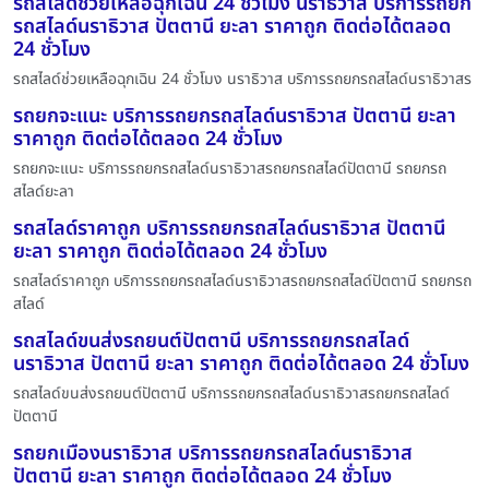
รถสไลด์ช่วยเหลือฉุกเฉิน 24 ชั่วโมง นราธิวาส บริการรถยก
รถสไลด์นราธิวาส ปัตตานี ยะลา ราคาถูก ติดต่อได้ตลอด
24 ชั่วโมง
รถสไลด์ช่วยเหลือฉุกเฉิน 24 ชั่วโมง นราธิวาส บริการรถยกรถสไลด์นราธิวาสร
รถยกจะแนะ บริการรถยกรถสไลด์นราธิวาส ปัตตานี ยะลา
ราคาถูก ติดต่อได้ตลอด 24 ชั่วโมง
รถยกจะแนะ บริการรถยกรถสไลด์นราธิวาสรถยกรถสไลด์ปัตตานี รถยกรถ
สไลด์ยะลา
รถสไลด์ราคาถูก บริการรถยกรถสไลด์นราธิวาส ปัตตานี
ยะลา ราคาถูก ติดต่อได้ตลอด 24 ชั่วโมง
รถสไลด์ราคาถูก บริการรถยกรถสไลด์นราธิวาสรถยกรถสไลด์ปัตตานี รถยกรถ
สไลด์
รถสไลด์ขนส่งรถยนต์ปัตตานี บริการรถยกรถสไลด์
นราธิวาส ปัตตานี ยะลา ราคาถูก ติดต่อได้ตลอด 24 ชั่วโมง
รถสไลด์ขนส่งรถยนต์ปัตตานี บริการรถยกรถสไลด์นราธิวาสรถยกรถสไลด์
ปัตตานี
รถยกเมืองนราธิวาส บริการรถยกรถสไลด์นราธิวาส
ปัตตานี ยะลา ราคาถูก ติดต่อได้ตลอด 24 ชั่วโมง