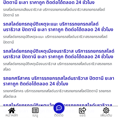
ปัตตานี ยะลา ราคาถูก ติดต่อได้ตลอด 24 ชั่วโมง
รถสไลด์ยกรถเสียนราธิวาส บริการรถยกรถสไลด์นราธิวาสรถยกรถสไลด์
ปัตตานี รถ
รถสไลด์ยกรถอุบัติเหตุจะแนะ บริการรถยกรถสไลด์
นราธิวาส ปัตตานี ยะลา ราคาถูก ติดต่อได้ตลอด 24 ชั่วโมง
รถสไลด์ยกรถอุบัติเหตุจะแนะ บริการรถยกรถสไลด์นราธิวาสรถยกรถสไลด์
ปัตตานี
รถสไลด์ยกรถอุบัติเหตุเมืองนราธิวาส บริการรถยกรถสไลด์
นราธิวาส ปัตตานี ยะลา ราคาถูก ติดต่อได้ตลอด 24 ชั่วโมง
รถสไลด์ยกรถอุบัติเหตุเมืองนราธิวาส บริการรถยกรถสไลด์นราธิวาสรถยกรถ
สไลด
รถยกศรีสาคร บริการรถยกรถสไลด์นราธิวาส ปัตตานี ยะลา
ราคาถูก ติดต่อได้ตลอด 24 ชั่วโมง
รถยกศรีสาคร บริการรถยกรถสไลด์นราธิวาสรถยกรถสไลด์ปัตตานี รถยกรถ
สไลด์ยะล
รถสไลด์ยกรถอุบัติเหตุแว้ง บริการรถยกรถสไลด์นราธิวาส
ปัตตานี ยะลา ราคาถูก ติดต่อได้ตลอด 24 ชั่วโมง
หน้าหลัก
เมนู
ติดต่อ
แชร์
เพิ่มเติม