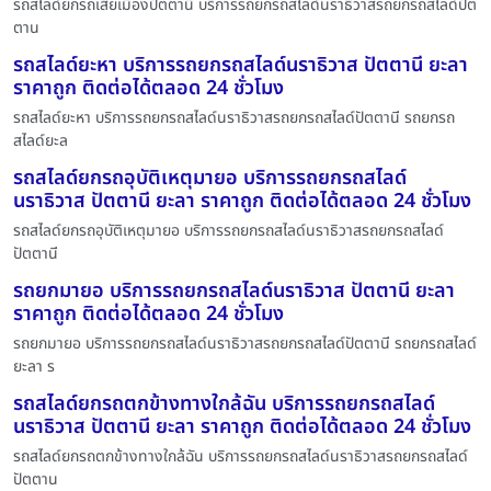
รถสไลด์ยกรถเสียเมืองปัตตานี บริการรถยกรถสไลด์นราธิวาสรถยกรถสไลด์ปัต
ตาน
รถสไลด์ยะหา บริการรถยกรถสไลด์นราธิวาส ปัตตานี ยะลา
ราคาถูก ติดต่อได้ตลอด 24 ชั่วโมง
รถสไลด์ยะหา บริการรถยกรถสไลด์นราธิวาสรถยกรถสไลด์ปัตตานี รถยกรถ
สไลด์ยะล
รถสไลด์ยกรถอุบัติเหตุมายอ บริการรถยกรถสไลด์
นราธิวาส ปัตตานี ยะลา ราคาถูก ติดต่อได้ตลอด 24 ชั่วโมง
รถสไลด์ยกรถอุบัติเหตุมายอ บริการรถยกรถสไลด์นราธิวาสรถยกรถสไลด์
ปัตตานี
รถยกมายอ บริการรถยกรถสไลด์นราธิวาส ปัตตานี ยะลา
ราคาถูก ติดต่อได้ตลอด 24 ชั่วโมง
รถยกมายอ บริการรถยกรถสไลด์นราธิวาสรถยกรถสไลด์ปัตตานี รถยกรถสไลด์
ยะลา ร
รถสไลด์ยกรถตกข้างทางใกล้ฉัน บริการรถยกรถสไลด์
นราธิวาส ปัตตานี ยะลา ราคาถูก ติดต่อได้ตลอด 24 ชั่วโมง
รถสไลด์ยกรถตกข้างทางใกล้ฉัน บริการรถยกรถสไลด์นราธิวาสรถยกรถสไลด์
ปัตตาน