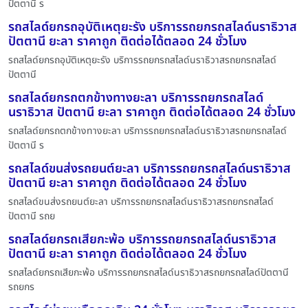
ปัตตานี ร
รถสไลด์ยกรถอุบัติเหตุยะรัง บริการรถยกรถสไลด์นราธิวาส
ปัตตานี ยะลา ราคาถูก ติดต่อได้ตลอด 24 ชั่วโมง
รถสไลด์ยกรถอุบัติเหตุยะรัง บริการรถยกรถสไลด์นราธิวาสรถยกรถสไลด์
ปัตตานี
รถสไลด์ยกรถตกข้างทางยะลา บริการรถยกรถสไลด์
นราธิวาส ปัตตานี ยะลา ราคาถูก ติดต่อได้ตลอด 24 ชั่วโมง
รถสไลด์ยกรถตกข้างทางยะลา บริการรถยกรถสไลด์นราธิวาสรถยกรถสไลด์
ปัตตานี ร
รถสไลด์ขนส่งรถยนต์ยะลา บริการรถยกรถสไลด์นราธิวาส
ปัตตานี ยะลา ราคาถูก ติดต่อได้ตลอด 24 ชั่วโมง
รถสไลด์ขนส่งรถยนต์ยะลา บริการรถยกรถสไลด์นราธิวาสรถยกรถสไลด์
ปัตตานี รถย
รถสไลด์ยกรถเสียกะพ้อ บริการรถยกรถสไลด์นราธิวาส
ปัตตานี ยะลา ราคาถูก ติดต่อได้ตลอด 24 ชั่วโมง
รถสไลด์ยกรถเสียกะพ้อ บริการรถยกรถสไลด์นราธิวาสรถยกรถสไลด์ปัตตานี
รถยกร