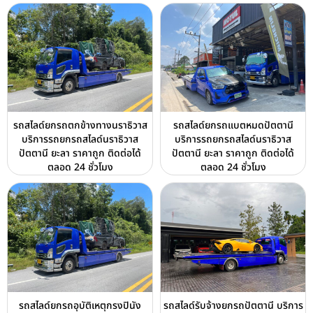
รถสไลด์ยกรถตกข้างทางนราธิวาส
รถสไลด์ยกรถแบตหมดปัตตานี
บริการรถยกรถสไลด์นราธิวาส
บริการรถยกรถสไลด์นราธิวาส
ปัตตานี ยะลา ราคาถูก ติดต่อได้
ปัตตานี ยะลา ราคาถูก ติดต่อได้
ตลอด 24 ชั่วโมง
ตลอด 24 ชั่วโมง
รถสไลด์ยกรถอุบัติเหตุกรงปินัง
รถสไลด์รับจ้างยกรถปัตตานี บริการ