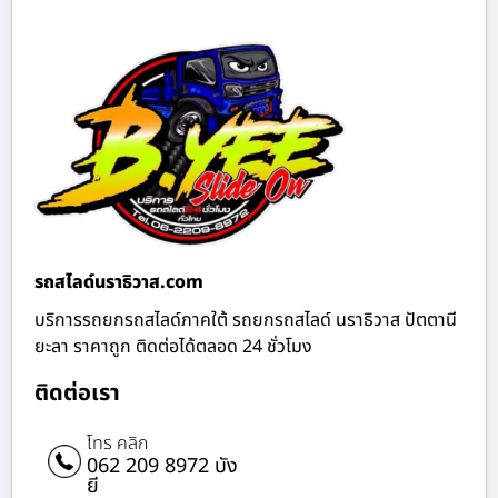
รถสไลด์นราธิวาส.com
บริการรถยกรถสไลด์ภาคใต้ รถยกรถสไลด์ นราธิวาส ปัตตานี
ยะลา ราคาถูก ติดต่อได้ตลอด 24 ชั่วโมง
ติดต่อเรา
โทร คลิก
062 209 8972 บัง
ยี