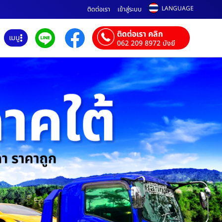
LANGUAGE
ติดต่อเรา
เข้าสู่ระบบ
ติดต่อเรา คลิก
เมนู
062 209 8972 บังยี