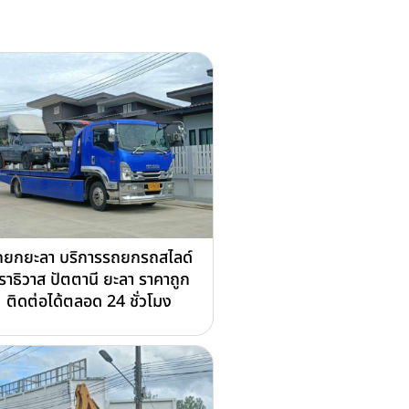
ถยกยะลา บริการรถยกรถสไลด์
ราธิวาส ปัตตานี ยะลา ราคาถูก
ติดต่อได้ตลอด 24 ชั่วโมง