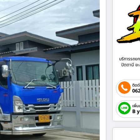
บริการรถยก
ปัตตานี ยะ
ติดต
062
เพิ่ม
B y