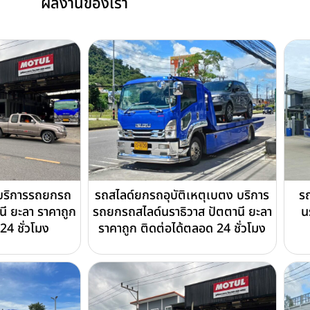
ผลงานของเรา
 บริการรถยกรถ
รถสไลด์ยกรถอุบัติเหตุเบตง บริการ
ร
นี ยะลา ราคาถูก
รถยกรถสไลด์นราธิวาส ปัตตานี ยะลา
น
24 ชั่วโมง
ราคาถูก ติดต่อได้ตลอด 24 ชั่วโมง