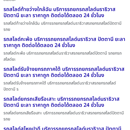
รถสไลด์ท้ายว่างใกล้ฉัน บริการรถยกรถสไลด์นราธิวาส
ปัตตานี ยะลา ราคาถูก ติดต่อได้ตลอด 24 ชั่วโมง
รถสไลด์ท้ายว่างใกล้ฉัน บริการรถยกรถสไลด์นราธิวาสรถยกรถสไลด์ปัตตานี
รถย
รถสไลด์กะพ้อ บริการรถยกรถสไลด์นราธิวาส ปัตตานี ยะลา
ราคาถูก ติดต่อได้ตลอด 24 ชั่วโมง
รถสไลด์กะพ้อ บริการรถยกรถสไลด์นราธิวาสรถยกรถสไลด์ปัตตานี รถยกรถ
สไลด์ยะ
รถสไลด์รับจ้างยกรถภาคใต้ บริการรถยกรถสไลด์นราธิวาส
ปัตตานี ยะลา ราคาถูก ติดต่อได้ตลอด 24 ชั่วโมง
รถสไลด์รับจ้างยกรถภาคใต้ บริการรถยกรถสไลด์นราธิวาสรถยกรถสไลด์
ปัตตานี ร
รถสไลด์ยกรถเสียรือเสาะ บริการรถยกรถสไลด์นราธิวาส
ปัตตานี ยะลา ราคาถูก ติดต่อได้ตลอด 24 ชั่วโมง
รถสไลด์ยกรถเสียรือเสาะ บริการรถยกรถสไลด์นราธิวาสรถยกรถสไลด์ปัตตานี
รถย
รถสไลด์สุไหงปาดี บริการรถยกรถสไลด์นราธิวาส ปัตตานี