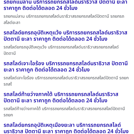
รถยกแม่ลาน บริการรถยกรถสไลด์นราธิวาส ปัตตานี ยะลา
ราคาถูก ติดต่อได้ตลอด 24 ชั่วโมง
รถยกแม่ลาน บริการรถยกรถสไลด์นราธิวาสรถยกรถสไลด์ปัตตานี รถยกรถ
สไลด์ยะลา
รถสไลด์ยกรถอุบัติเหตุแว้ง บริการรถยกรถสไลด์นราธิวาส
ปัตตานี ยะลา ราคาถูก ติดต่อได้ตลอด 24 ชั่วโมง
รถสไลด์ยกรถอุบัติเหตุแว้ง บริการรถยกรถสไลด์นราธิวาสรถยกรถสไลด์
ปัตตานี
รถสไลด์เจาะไอร้อง บริการรถยกรถสไลด์นราธิวาส ปัตตานี
ยะลา ราคาถูก ติดต่อได้ตลอด 24 ชั่วโมง
รถสไลด์เจาะไอร้อง บริการรถยกรถสไลด์นราธิวาสรถยกรถสไลด์ปัตตานี รถยก
รถสไ
รถสไลด์ท้ายว่างภาคใต้ บริการรถยกรถสไลด์นราธิวาส
ปัตตานี ยะลา ราคาถูก ติดต่อได้ตลอด 24 ชั่วโมง
รถสไลด์ท้ายว่างภาคใต้ บริการรถยกรถสไลด์นราธิวาสรถยกรถสไลด์ปัตตานี
รถยก
รถสไลด์ยกรถอุบัติเหตุเมืองยะลา บริการรถยกรถสไลด์
นราธิวาส ปัตตานี ยะลา ราคาถูก ติดต่อได้ตลอด 24 ชั่วโมง