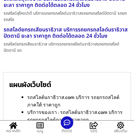
ยะลา ราคาถูก ติดต่อได้ตลอด 24 ชั่วโมง
รถสไลด์สุไหงปาดี บริการรถยกรถสไลด์นราธิวาสรถยกรถสไลด์ปัตตานี รถยก
รถสไล
รถสไลด์ยกรถเสียนราธิวาส บริการรถยกรถสไลด์นราธิวาส
ปัตตานี ยะลา ราคาถูก ติดต่อได้ตลอด 24 ชั่วโมง
รถสไลด์ยกรถเสียนราธิวาส บริการรถยกรถสไลด์นราธิวาสรถยกรถสไลด์
ปัตตานี รถ
แผนผังเว็บไซต์
รถสไลด์นราธิวาส.com บริการ รถยกรถสไลด์
ภาคใต้ ราคาถูก
บริการของเรา : รถสไลด์นราธิวาส.com บริการ
รถยกรถสไลด์ภาคใต้ ราคาถูก
Gallery รูปภาพ : รถสไลด์นราธิวาส.com บริการ
หน้าหลัก
เมนู
ติดต่อ
แชร์
เพิ่มเติม