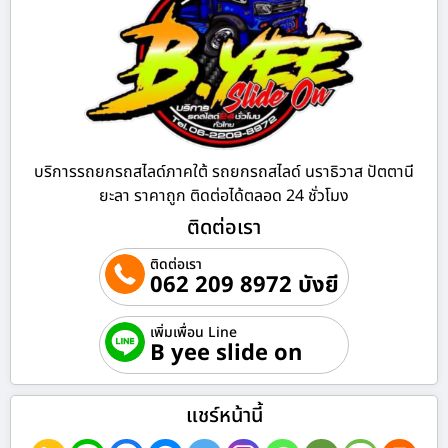
บริการรถยกรถสไลด์ภาคใต้ รถยกรถสไลด์ นราธิวาส ปัตตานี
ยะลา ราคาถูก ติดต่อได้ตลอด 24 ชั่วโมง
ติดต่อเรา
ติดต่อเรา
062 209 8972 บังยี
เพิ่มเพื่อน Line
B yee slide on
แชร์หน้านี้