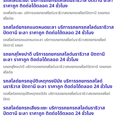
รถสไลด์ระแงะ บริการรถยกรถสไลด์นราธิวาส ปัตตานี ยะลา
ราคาถูก ติดต่อได้ตลอด 24 ชั่วโมง
รถสไลด์ระแงะ บริการรถยกรถสไลด์นราธิวาสรถยกรถสไลด์ปัตตานี รถยกรถ
สไลด์ยะ
รถสไลด์ยกรถแบตหมดยะลา บริการรถยกรถสไลด์นราธิวาส
ปัตตานี ยะลา ราคาถูก ติดต่อได้ตลอด 24 ชั่วโมง
รถสไลด์ยกรถแบตหมดยะลา บริการรถยกรถสไลด์นราธิวาสรถยกรถสไลด์
ปัตตานี รถยก
รถยกสุไหงปาดี บริการรถยกรถสไลด์นราธิวาส ปัตตานี
ยะลา ราคาถูก ติดต่อได้ตลอด 24 ชั่วโมง
รถยกสุไหงปาดี บริการรถยกรถสไลด์นราธิวาสรถยกรถสไลด์ปัตตานี รถยกรถ
สไลด์ย
รถสไลด์ยกรถอุบัติเหตุกรงปินัง บริการรถยกรถสไลด์
นราธิวาส ปัตตานี ยะลา ราคาถูก ติดต่อได้ตลอด 24 ชั่วโมง
รถสไลด์ยกรถอุบัติเหตุกรงปินัง บริการรถยกรถสไลด์นราธิวาสรถยกรถสไลด์
ปัตต
รถสไลด์ยกรถเสียระแงะ บริการรถยกรถสไลด์นราธิวาส
ปัตตานี ยะลา ราคาถูก ติดต่อได้ตลอด 24 ชั่วโมง