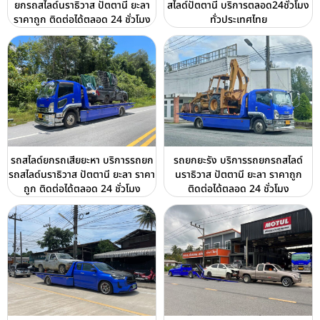
ยกรถสไลด์นราธิวาส ปัตตานี ยะลา
สไลด์ปัตตานี บริการตลอด24ชั่วโมง
ราคาถูก ติดต่อได้ตลอด 24 ชั่วโมง
ทั่วประเทศไทย
รถสไลด์ยกรถเสียยะหา บริการรถยก
รถยกยะรัง บริการรถยกรถสไลด์
รถสไลด์นราธิวาส ปัตตานี ยะลา ราคา
นราธิวาส ปัตตานี ยะลา ราคาถูก
ถูก ติดต่อได้ตลอด 24 ชั่วโมง
ติดต่อได้ตลอด 24 ชั่วโมง