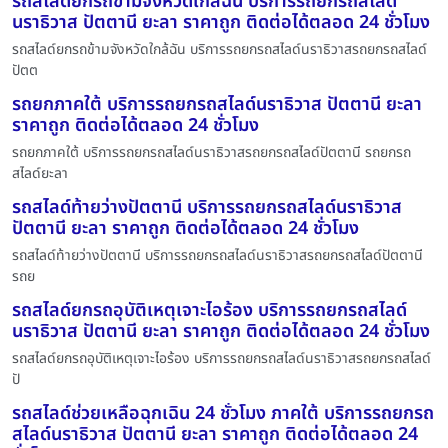
รถสไลด์ยกรถข้ามจังหวัดใกล้ฉัน บริการรถยกรถสไลด์
นราธิวาส ปัตตานี ยะลา ราคาถูก ติดต่อได้ตลอด 24 ชั่วโมง
รถสไลด์ยกรถข้ามจังหวัดใกล้ฉัน บริการรถยกรถสไลด์นราธิวาสรถยกรถสไลด์
ปัตต
รถยกภาคใต้ บริการรถยกรถสไลด์นราธิวาส ปัตตานี ยะลา
ราคาถูก ติดต่อได้ตลอด 24 ชั่วโมง
รถยกภาคใต้ บริการรถยกรถสไลด์นราธิวาสรถยกรถสไลด์ปัตตานี รถยกรถ
สไลด์ยะลา
รถสไลด์ท้ายว่างปัตตานี บริการรถยกรถสไลด์นราธิวาส
ปัตตานี ยะลา ราคาถูก ติดต่อได้ตลอด 24 ชั่วโมง
รถสไลด์ท้ายว่างปัตตานี บริการรถยกรถสไลด์นราธิวาสรถยกรถสไลด์ปัตตานี
รถย
รถสไลด์ยกรถอุบัติเหตุเจาะไอร้อง บริการรถยกรถสไลด์
นราธิวาส ปัตตานี ยะลา ราคาถูก ติดต่อได้ตลอด 24 ชั่วโมง
รถสไลด์ยกรถอุบัติเหตุเจาะไอร้อง บริการรถยกรถสไลด์นราธิวาสรถยกรถสไลด์
ปั
รถสไลด์ช่วยเหลือฉุกเฉิน 24 ชั่วโมง ภาคใต้ บริการรถยกรถ
สไลด์นราธิวาส ปัตตานี ยะลา ราคาถูก ติดต่อได้ตลอด 24