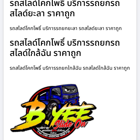
รถสไลด์โคกโพธิ์ บริการรถยกรถ
สไลด์ยะลา ราคาถูก
รถสไลด์โคกโพธิ์ บริการรถยกยะลา รถสไลด์ยะลา ราคาถูก
รถสไลด์โคกโพธิ์ บริการรถยกรถ
สไลด์ใกล้ฉัน ราคาถูก
รถสไลด์โคกโพธิ์ บริการรถยกใกล้ฉัน รถสไลด์ใกล้ฉัน ราคาถูก