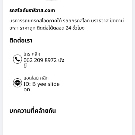
รถสไลด์นราธิวาส.com
บริการรถยกรถสไลด์ภาคใต้ รถยกรถสไลด์ นราธิวาส ปัตตานี
ยะลา ราคาถูก ติดต่อได้ตลอด 24 ชั่วโมง
ติดต่อเรา
โทร คลิก
062 209 8972 บัง
ยี
แอดไลน์ คลิก
ID: B yee slide
on
บทความที่คล้ายกัน