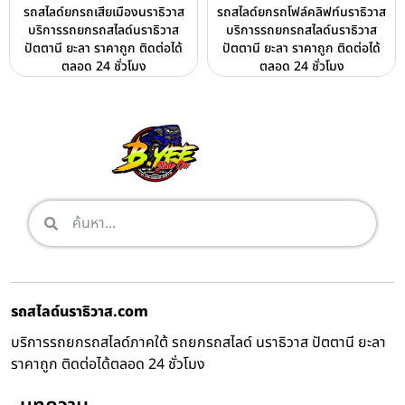
รถสไลด์ยกรถเสียเมืองนราธิวาส
รถสไลด์ยกรถโฟล์คลิฟท์นราธิวาส
บริการรถยกรถสไลด์นราธิวาส
บริการรถยกรถสไลด์นราธิวาส
ปัตตานี ยะลา ราคาถูก ติดต่อได้
ปัตตานี ยะลา ราคาถูก ติดต่อได้
ตลอด 24 ชั่วโมง
ตลอด 24 ชั่วโมง
รถสไลด์นราธิวาส.com
บริการรถยกรถสไลด์ภาคใต้ รถยกรถสไลด์ นราธิวาส ปัตตานี ยะลา
ราคาถูก ติดต่อได้ตลอด 24 ชั่วโมง