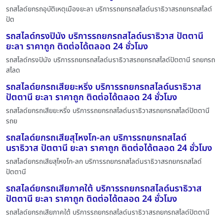
รถสไลด์ยกรถอุบัติเหตุเมืองยะลา บริการรถยกรถสไลด์นราธิวาสรถยกรถสไลด์
ปัต
รถสไลด์กรงปินัง บริการรถยกรถสไลด์นราธิวาส ปัตตานี
ยะลา ราคาถูก ติดต่อได้ตลอด 24 ชั่วโมง
รถสไลด์กรงปินัง บริการรถยกรถสไลด์นราธิวาสรถยกรถสไลด์ปัตตานี รถยกรถ
สไลด
รถสไลด์ยกรถเสียยะหริ่ง บริการรถยกรถสไลด์นราธิวาส
ปัตตานี ยะลา ราคาถูก ติดต่อได้ตลอด 24 ชั่วโมง
รถสไลด์ยกรถเสียยะหริ่ง บริการรถยกรถสไลด์นราธิวาสรถยกรถสไลด์ปัตตานี
รถย
รถสไลด์ยกรถเสียสุไหงโก-ลก บริการรถยกรถสไลด์
นราธิวาส ปัตตานี ยะลา ราคาถูก ติดต่อได้ตลอด 24 ชั่วโมง
รถสไลด์ยกรถเสียสุไหงโก-ลก บริการรถยกรถสไลด์นราธิวาสรถยกรถสไลด์
ปัตตานี
รถสไลด์ยกรถเสียภาคใต้ บริการรถยกรถสไลด์นราธิวาส
ปัตตานี ยะลา ราคาถูก ติดต่อได้ตลอด 24 ชั่วโมง
รถสไลด์ยกรถเสียภาคใต้ บริการรถยกรถสไลด์นราธิวาสรถยกรถสไลด์ปัตตานี