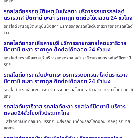
รถยก
รถสไลด์ยกรถอุบัติเหตุบันนังสตา บริการรถยกรถสไลด์
นราธิวาส ปัตตานี ยะลา ราคาถูก ติดต่อได้ตลอด 24 ชั่วโมง
รถสไลด์ยกรถอุบัติเหตุบันนังสตา บริการรถยกรถสไลด์นราธิวาสรถยกรถสไลด์
ปัต
รถสไลด์ยกรถเสียสายบุรี บริการรถยกรถสไลด์นราธิวาส
ปัตตานี ยะลา ราคาถูก ติดต่อได้ตลอด 24 ชั่วโมง
รถสไลด์ยกรถเสียสายบุรี บริการรถยกรถสไลด์นราธิวาสรถยกรถสไลด์ปัตตานี
รถย
รถสไลด์ยกรถเสียปะนาเระ บริการรถยกรถสไลด์นราธิวาส
ปัตตานี ยะลา ราคาถูก ติดต่อได้ตลอด 24 ชั่วโมง
รถสไลด์ยกรถเสียปะนาเระ บริการรถยกรถสไลด์นราธิวาสรถยกรถสไลด์ปัตตานี
รถย
รถสไลด์นราธิวาส รถสไลด์ยะลา รถสไลด์ปัตตานี บริการ
ตลอด24ชั่วโมงทั่วประเทศไทย
สไลด์รถยนต์ทุกชนิด บรรทุกขนส่งรถยนต์ด้วยรถสไลด์ออน รถหรู รถป้าย
แดงจ