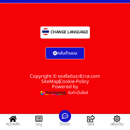
CHANGE LANGUAGE
กลับด้านบน
Copyright © รถสไลด์นราธิวาส.com
SiteMap
Cookie-Policy
Powered by
รับทำเว็บไซต์
หน้าหลัก
เมนู
ติดต่อ
แชร์
เพิ่มเติม