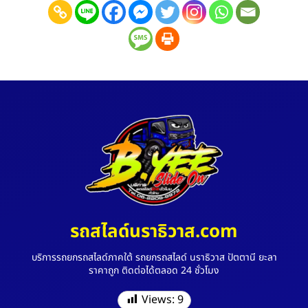
รถสไลด์นราธิวาส.com
บริการรถยกรถสไลด์ภาคใต้ รถยกรถสไลด์ นราธิวาส ปัตตานี ยะลา
ราคาถูก ติดต่อได้ตลอด 24 ชั่วโมง
Views:
9