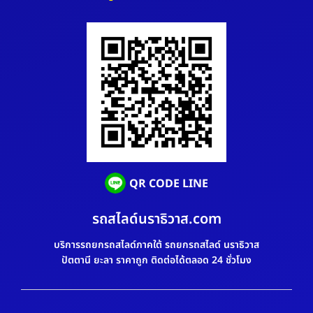
QR CODE LINE
รถสไลด์นราธิวาส.com
บริการรถยกรถสไลด์ภาคใต้ รถยกรถสไลด์ นราธิวาส
ปัตตานี ยะลา ราคาถูก ติดต่อได้ตลอด 24 ชั่วโมง